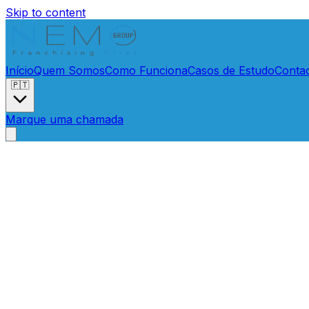
Skip to content
Início
Quem Somos
Como Funciona
Casos de Estudo
Conta
🇵🇹
Marque uma chamada